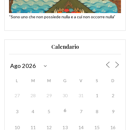
“Sono uno che non possiede nulla e a cui non occorre nulla”
Calendario
L
M
M
G
V
S
D
27
28
29
30
31
1
2
6
3
4
5
7
8
9
10
11
12
13
14
15
16