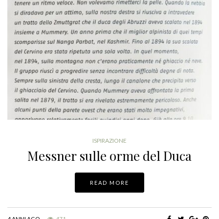
ISPIRAZIONE
Messner sulle orme del Duca
READ MORE
4 ANNI AGO
471