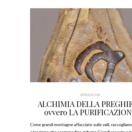
ISPIRAZIONE
ALCHIMIA DELLA PREGHI
ovvero LA PURIFICAZIO
Come grandi montagne affacciate sulle valli, raccogliam
e lasciamo che scorrano fino al fiume.Grandi cascate e 