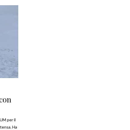
 con
UM per il
ntensa. Ha