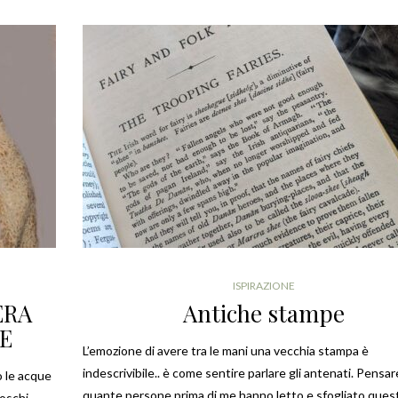
ISPIRAZIONE
ERA
Antiche stampe
NE
L’emozione di avere tra le mani una vecchia stampa è
indescrivibile.. è come sentire parlare gli antenati. Pensar
o le acque
quante persone prima di me hanno letto e sfogliato ques
boschi