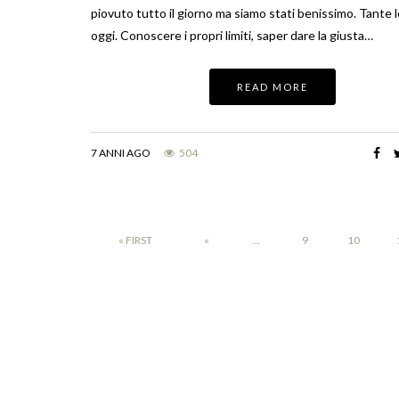
piovuto tutto il giorno ma siamo stati benissimo. Tante le
oggi. Conoscere i propri limiti, saper dare la giusta…
READ MORE
7 ANNI AGO
504
« FIRST
«
...
9
10