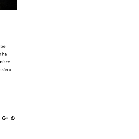
bbe
n ha
rnisce
nsiero