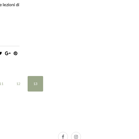
 lezioni di
11
12
13