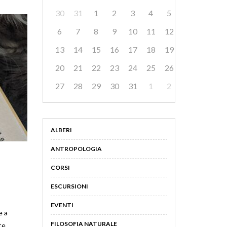
30
31
1
2
3
4
5
6
7
8
9
10
11
12
13
14
15
16
17
18
19
20
21
22
23
24
25
26
27
28
29
30
31
1
2
ALBERI
ANTROPOLOGIA
CORSI
ESCURSIONI
EVENTI
e a
FILOSOFIA NATURALE
te