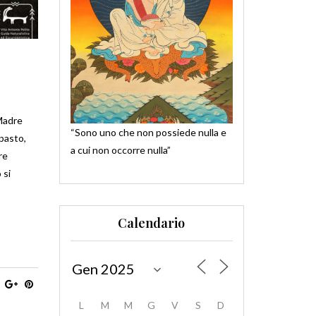
 Madre
“Sono uno che non possiede nulla e
pasto,
a cui non occorre nulla”
re
 si
Calendario
L
M
M
G
V
S
D