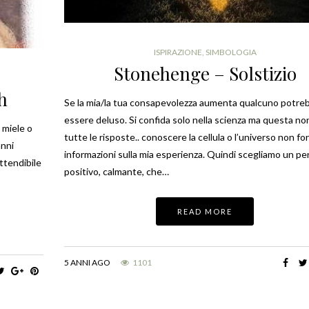
ISPIRAZIONE
,
SIMBOLOGIA
Stonehenge – Solstizio
h
Se la mia/la tua consapevolezza aumenta qualcuno potre
essere deluso. Si confida solo nella scienza ma questa no
 miele o
tutte le risposte.. conoscere la cellula o l’universo non fo
anni
informazioni sulla mia esperienza. Quindi scegliamo un pe
attendibile
positivo, calmante, che…
READ MORE
5 ANNI AGO
1101