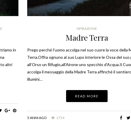
NE
ISPIRAZIONE
Madre Terra
triamo in
Prego perché l’uomo accolga nel suo cuore la voce della
una
Terra.Offra ognuno al suo Lupo interiore le Ossa del suo 
to altri
all’Orso un Rifugio,all’Airone uno specchio d’Acqua.Il Cuo
accolga il messaggio della Madre Terra affinché il sentiero
illumini…
READ MORE
5 ANNI AGO
1754