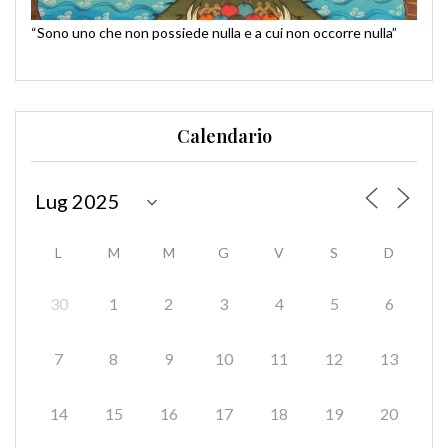
“Sono uno che non possiede nulla e a cui non occorre nulla”
Calendario
L
M
M
G
V
S
D
30
1
2
3
4
5
6
7
8
9
10
11
12
13
14
15
16
17
18
19
20