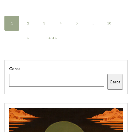
1
2
3
4
5
...
10
...
»
LAST »
Cerca
Cerca