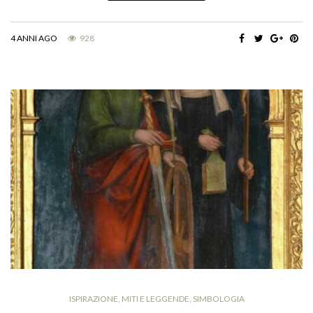
4 ANNI AGO
928
ISPIRAZIONE
,
MITI E LEGGENDE
,
SIMBOLOGIA